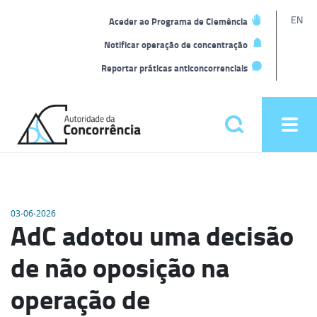
L
EN
Aceder ao Programa de Clemência
t
Notificar operação de concentração
Reportar práticas anticoncorrenciais
Back
to
Pesquisar
Ope
home
men
Menu
principal
03-06-2026
AdC adotou uma decisão
de não oposição na
operação de