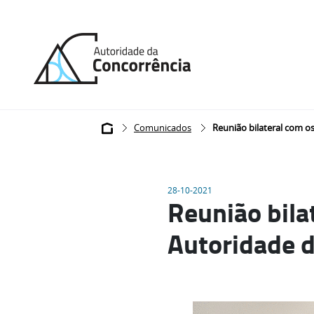
Back
to
home
Breadcrumb
Comunicados
Reunião bilateral com o
28-10-2021
Reunião bila
Autoridade d