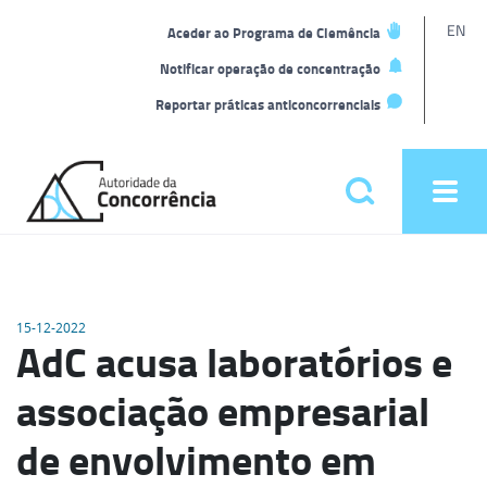
L
EN
Aceder ao Programa de Clemência
t
Notificar operação de concentração
Reportar práticas anticoncorrenciais
Back
to
Pesquisar
Ope
home
men
Menu
principal
15-12-2022
AdC acusa laboratórios e
associação empresarial
de envolvimento em