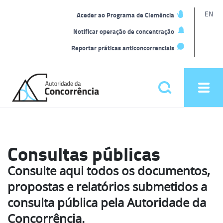
L
EN
Aceder ao Programa de Clemência
t
Notificar operação de concentração
Reportar práticas anticoncorrenciais
Back
to
Pesquisar
Ope
home
men
Menu
principal
Consultas públicas
Consulte aqui todos os documentos,
propostas e relatórios submetidos a
consulta pública pela Autoridade da
Concorrência.