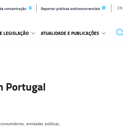
L
EN
 de concentração
Reportar práticas anticoncorrenciais
t
E LEGISLAÇÃO
ATUALIDADE E PUBLICAÇÕES
Pes
m Portugal
onsumidores, entidades públicas,