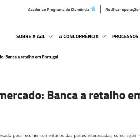
Aceder ao Programa de Clemência
Notificar operação
SOBRE A AdC
A CONCORRÊNCIA
PROCESSOS 
o: Banca a retalho em Portugal
mercado: Banca a retalho e
cado para recolher comentários das partes interessadas, como sejam c