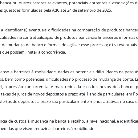
anca ou outros setores relevantes, potenciais entrantes e associações 
às questões formuladas pela AdC até 24 de setembro de 2025.
a identificar (i) eventuais dificuldades na comparação de produtos bancári
iculdades na contratualização de produtos bancárias/financeiros e formas de a
 de mudança de banco e formas de agilizar esse processo; e (iv) eventuais
s que possam limitar a concorrência.
enso a barreiras à mobilidade, dadas as potenciais dificuldades na pesqu
ros, bem como potenciais dificuldades no processo de mudança de conta. 
l, a pressão concorrencial é mais reduzida e os incentivos dos bancos
 taxas de juros de novos depósitos a prazo até 1 ano de particulares, em 
ofertas de depósitos a prazo são particularmente menos atrativas no caso do
lência de custos à mudança na banca a retalho, a nível nacional, e identifica
medidas que visem reduzir as barreiras à mobilidade.